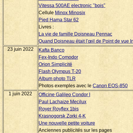
Vitessa 500AE electronic "bois"
Cellule
Minox Minosix
Pied Hama Star 62
Livres :
La vie de famille Doisneau Pennac
Quand Doisneau était l'œil de Point de vue
23 juin 2022
Kafta Banco
Fex-Indo Comodor
Orion Simplicité
Flash Olympus T-20
Album photo TLR
Photos exemples avec le
Canon EOS-850
1 juin 2022
Officine Galileo Condor I
Paul Lachaize Mecilux
Royer Royflex 1bis
Krasnogorsk Zorki 4-K
Une nouvelle petite voiture
Anciennes publicités sur les pages