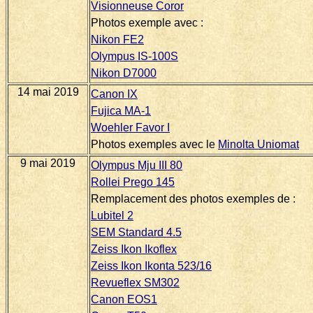
Visionneuse Coror
Photos exemple avec :
Nikon FE2
Olympus IS-100S
Nikon D7000
14 mai 2019
Canon IX
Fujica MA-1
Woehler Favor I
Photos exemples avec le
Minolta Uniomat
9 mai 2019
Olympus Mju III 80
Rollei Prego 145
Remplacement des photos exemples de :
Lubitel 2
SEM Standard 4.5
Zeiss Ikon Ikoflex
Zeiss Ikon Ikonta 523/16
Revueflex SM302
Canon EOS1