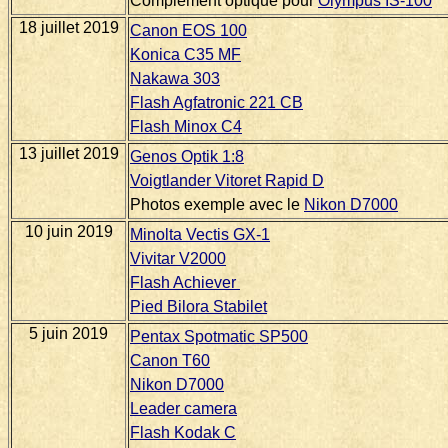
Complément optique pour
Olympus IS-100
18 juillet 2019
Canon EOS 100
Konica C35 MF
Nakawa 303
Flash Agfatronic 221 CB
Flash Minox C4
13 juillet 2019
Genos Optik 1:8
Voigtlander Vitoret Rapid D
Photos exemple avec le
Nikon D7000
10 juin 2019
Minolta Vectis GX-1
Vivitar V2000
Flash Achiever
Pied Bilora Stabilet
5 juin 2019
Pentax Spotmatic SP500
Canon T60
Nikon D7000
Leader camera
Flash Kodak C