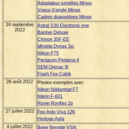
Adaptateur jumelles Minox
Viseur d'angle Minox
Cadres diapositives Minox
24 septembre
Astral S30 Electronic eye
2022
Banner Deluxe
Chinon 35F-EE
Minolta Dynax 3xi
Nikon F75
Pentacon Pentona II
SEM Orenac III
Flash Fex Cubik
26 août 2022
Photos exemples avec
Nikon Nikkormat FT
Nikon F-601
Royer Royflex 1b
27 juillet 2022
Fex-Indo Viva 126
Horloge Agfa
4 juillet 2022
Beier Beirette VSN