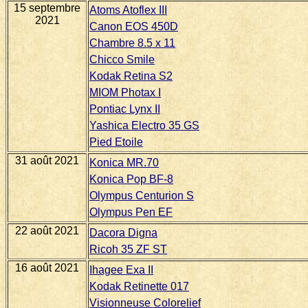
15 septembre
Atoms Atoflex III
2021
Canon EOS 450D
Chambre 8.5 x 11
Chicco Smile
Kodak Retina S2
MIOM Photax I
Pontiac Lynx II
Yashica Electro 35 GS
Pied Etoile
31 août 2021
Konica MR.70
Konica Pop BF-8
Olympus Centurion S
Olympus Pen EF
22 août 2021
Dacora Digna
Ricoh 35 ZF ST
16 août 2021
Ihagee Exa II
Kodak Retinette 017
Visionneuse Colorelief