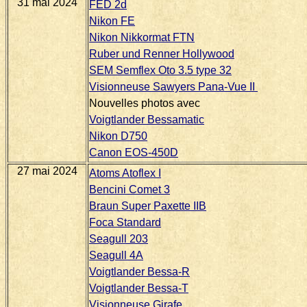
31 mai 2024
FED 2d
Nikon FE
Nikon Nikkormat FTN
Ruber und Renner Hollywood
SEM Semflex Oto 3.5 type 32
Visionneuse Sawyers Pana-Vue II
Nouvelles photos avec
Voigtlander Bessamatic
Nikon D750
Canon EOS-450D
27 mai 2024
Atoms Atoflex I
Bencini Comet 3
Braun Super Paxette IIB
Foca Standard
Seagull 203
Seagull 4A
Voigtlander Bessa-R
Voigtlander Bessa-T
Visionneuse Girafe