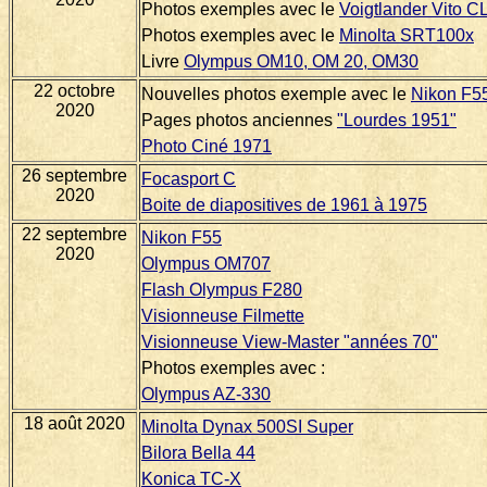
Photos exemples avec le
Voigtlander Vito C
Photos exemples avec le
Minolta SRT100x
Livre
Olympus OM10, OM 20, OM30
22 octobre
Nouvelles photos exemple avec le
Nikon F5
2020
Pages photos anciennes
"Lourdes 1951"
Photo Ciné 1971
26 septembre
Focasport C
2020
Boite de diapositives de 1961 à 1975
22 septembre
Nikon F55
2020
Olympus OM707
Flash Olympus F280
Visionneuse Filmette
Visionneuse View-Master "années 70"
Photos exemples avec :
Olympus AZ-330
18 août 2020
Minolta Dynax 500SI Super
Bilora Bella 44
Konica TC-X