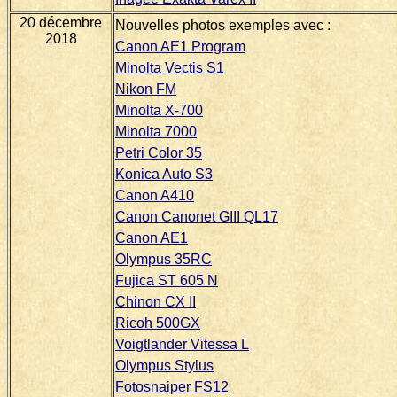
20 décembre
Nouvelles photos exemples avec :
2018
Canon AE1 Program
Minolta Vectis S1
Nikon FM
Minolta X-700
Minolta 7000
Petri Color 35
Konica Auto S3
Canon A410
Canon Canonet GIII QL17
Canon AE1
Olympus 35RC
Fujica ST 605 N
Chinon CX II
Ricoh 500GX
Voigtlander Vitessa L
Olympus Stylus
Fotosnaiper FS12