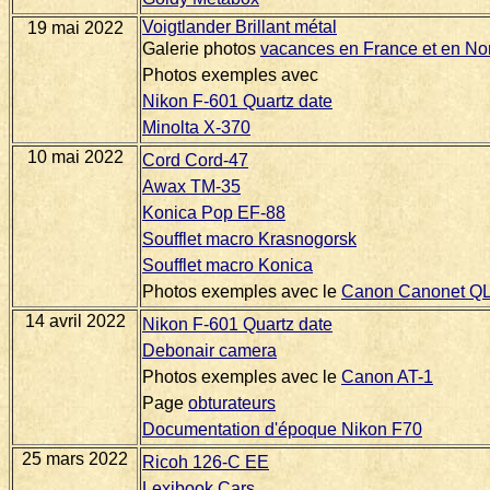
Voigtlander Brillant métal
19 mai 2022
Galerie photos
vacances en France et en N
Photos exemples avec
Nikon F-601 Quartz date
Minolta X-370
10 mai 2022
Cord Cord-47
Awax TM-35
Konica Pop EF-88
Soufflet macro Krasnogorsk
Soufflet macro Konica
Photos exemples avec le
Canon Canonet Q
14 avril 2022
Nikon F-601 Quartz date
Debonair camera
Photos exemples avec le
Canon AT-1
Page
obturateurs
Documentation d'époque Nikon F70
25 mars 2022
Ricoh 126-C EE
Lexibook Cars