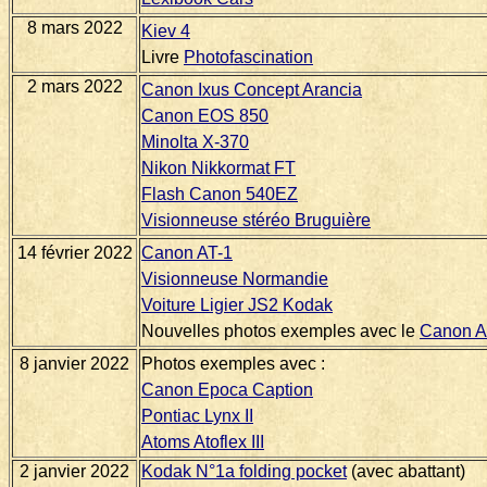
8 mars 2022
Kiev 4
Livre
Photofascination
2 mars 2022
Canon Ixus Concept Arancia
Canon EOS 850
Minolta X-370
Nikon Nikkormat FT
Flash Canon 540EZ
Visionneuse stéréo Bruguière
14 février 2022
Canon AT-1
Visionneuse Normandie
Voiture Ligier JS2 Kodak
Nouvelles photos exemples avec le
Canon A
8 janvier 2022
Photos exemples avec :
Canon Epoca Caption
Pontiac Lynx II
Atoms Atoflex III
2 janvier 2022
Kodak N°1a folding pocket
(avec abattant)