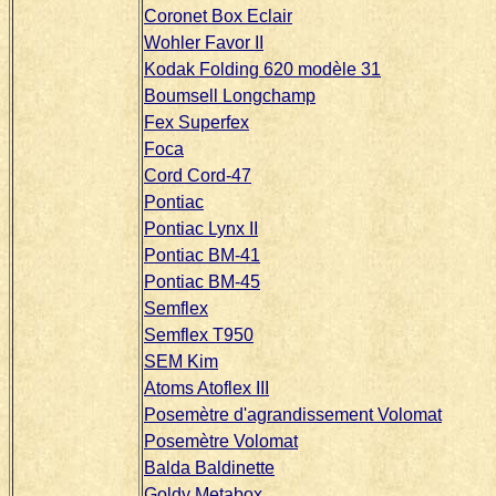
Coronet Box Eclair
Wohler Favor II
Kodak Folding 620 modèle 31
Boumsell Longchamp
Fex Superfex
Foca
Cord Cord-47
Pontiac
Pontiac Lynx II
Pontiac BM-41
Pontiac BM-45
Semflex
Semflex T950
SEM Kim
Atoms Atoflex III
Posemètre d'agrandissement Volomat
Posemètre Volomat
Balda Baldinette
Goldy Metabox