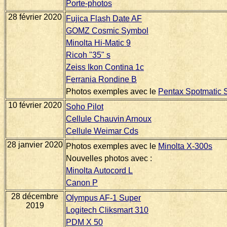
Porte-photos
28 février 2020
Fujica Flash Date AF
GOMZ Cosmic Symbol
Minolta Hi-Matic 9
Ricoh "35" s
Zeiss Ikon Contina 1c
Ferrania Rondine B
Photos exemples avec le
Pentax Spotmatic
10 février 2020
Soho Pilot
Cellule Chauvin Arnoux
Cellule Weimar Cds
28 janvier 2020
Photos exemples avec le
Minolta X-300s
Nouvelles photos avec :
Minolta Autocord L
Canon P
28 décembre
Olympus AF-1 Super
2019
Logitech Cliksmart 310
PDM X 50