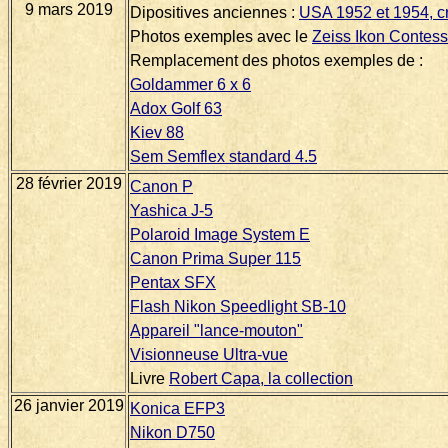
9 mars 2019
Dipositives anciennes :
USA 1952 et 1954, cr
Photos exemples avec le
Zeiss Ikon Contes
Remplacement des photos exemples de :
Goldammer 6 x 6
Adox Golf 63
Kiev 88
Sem Semflex standard 4.5
28 février 2019
Canon P
Yashica J-5
Polaroid Image System E
Canon Prima Super 115
Pentax SFX
Flash Nikon Speedlight SB-10
Appareil "lance-mouton"
Visionneuse Ultra-vue
Livre
Robert Capa, la collection
26 janvier 2019
Konica EFP3
Nikon D750