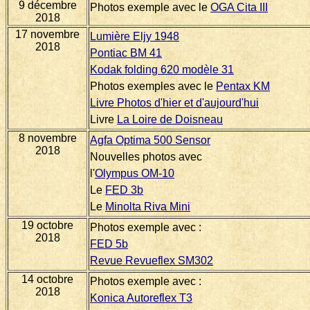
9 décembre
Photos exemple avec le
OGA Cita III
2018
17 novembre
Lumière Eljy 1948
2018
Pontiac BM 41
Kodak folding 620 modèle 31
Photos exemples avec le
Pentax KM
Livre Photos d'hier et d'aujourd'hui
Livre
La Loire de Doisneau
8 novembre
Agfa Optima 500 Sensor
2018
Nouvelles photos avec
l'
Olympus OM-10
Le
FED 3b
Le
Minolta Riva Mini
19 octobre
Photos exemple avec :
2018
FED 5b
Revue Revueflex SM302
14 octobre
Photos exemple avec :
2018
Konica Autoreflex T3