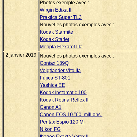
Photos exemple avec :
Wirgin Edixa II
Praktica Super TL3
Nouvelles photos exemples avec :
Kodak Starmite
Kodak Starlet
Meopta Flexaret IIIa
2 janvier 2019
Nouvelles photos exemples avec :
Contax 139Q
Voigtlander Vito IIa
Fujica ST-801
Yashica EE
Kodak Instamatic 100
Kodak Retina Reflex III
Canon A1
Canon EOS 10 "60 millions"
Pentax Espio 120 Mi
Nikon FG
Ihagee Exakta Varex II