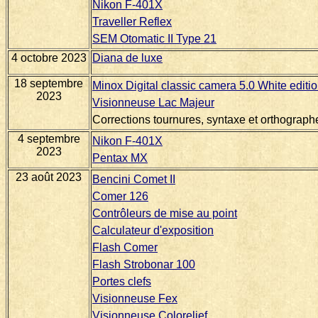
Nikon F-401X
Traveller Reflex
SEM Otomatic II Type 21
4 octobre 2023
Diana de luxe
18 septembre
Minox Digital classic camera 5.0 White editi
2023
Visionneuse Lac Majeur
Corrections tournures, syntaxe et orthograph
4 septembre
Nikon F-401X
2023
Pentax MX
23 août 2023
Bencini Comet II
Comer 126
Contrôleurs de mise au point
Calculateur d'exposition
Flash Comer
Flash Strobonar 100
Portes clefs
Visionneuse Fex
Visionneuse Colorelief