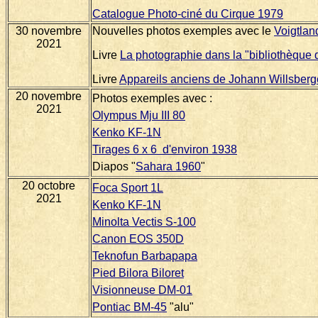
Catalogue Photo-ciné du Cirque 1979
30 novembre
Nouvelles photos exemples avec le
Voigtlan
2021
Livre
La photographie dans la "bibliothèque 
Livre
Appareils anciens de Johann Willsberg
20 novembre
Photos exemples avec :
2021
Olympus Mju III 80
Kenko KF-1N
Tirages 6 x 6 d'environ 1938
Diapos "
Sahara 1960
"
20 octobre
Foca Sport 1L
2021
Kenko KF-1N
Minolta Vectis S-100
Canon EOS 350D
Teknofun Barbapapa
Pied Bilora Biloret
Visionneuse DM-01
Pontiac BM-45
"alu"