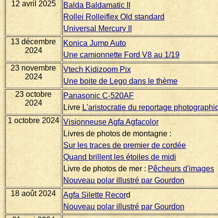
12 avril 2025
Balda Baldamatic II
Rollei Rolleiflex Old standard
Universal Mercury II
13 décembre
Konica Jump Auto
2024
Une camionnette Ford V8 au 1/19
23 novembre
Vtech Kidizoom Pix
2024
Une boite de Lego dans le thème
23 octobre
Panasonic C-520AF
2024
Livre
L'aristocratie du reportage photographi
1 octobre 2024
Visionneuse Agfa Agfacolor
Livres de photos de montagne :
Sur les traces de premier de cordée
Quand brillent les étoiles de midi
Livre de photos de mer :
Pêcheurs d'images
Nouveau polar illustré par Gourdon
18 août 2024
Agfa Silette Recor
d
Nouveau polar illustré par Gourdon