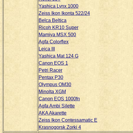
Yashica Lynx 1000
Zeiss Ikon Ikonta 522/24
Belca Beltica
Ricoh KR10 Super
Mamiya MSX 500
Agfa Colorflex
Leica III
Yashica Mat 124 G
Canon EOS 1
Petri Racer
Pentax P30
Olympus OM30
Minolta XGM
Canon EOS 1000fn
Agfa Ambi Silette
AKA Akarette
Zeiss Ikon Contessamatic E
Krasnogorsk Zorki 4