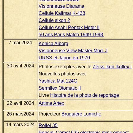
Visionneuse Diarama
Cellule Kalimar K-433
Cellule sixon 2
Cellule Asahi Pentax Meter II
50 ans Paris Match 1949-1998
7 mai 2024
Konica Aiborg
Visionneuse View Master Mod. J
URSS et Japon en 1970
30 avril 2024
Photos exemples avec le
Zeiss Ikon Ikoflex I
Nouvelles photos avec
Yashica Mat 124G
Sermflex Otomatic II
Livre
Histoire de la photo de reportage
22 avril 2024
Artima Artex
26 mars2024
Projecteur
Bruguière Lumiclic
14 mars 2024
Rollei 35
Bencini Comet 635 electronic minicompact