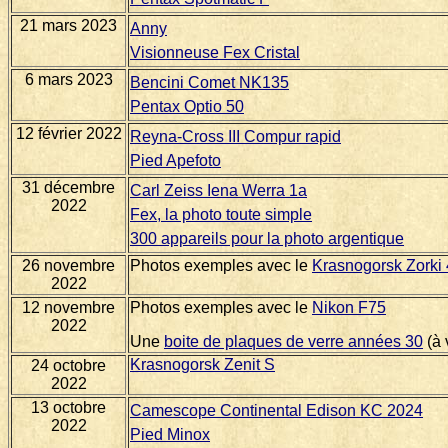
21 mars 2023
Anny
Visionneuse Fex Cristal
6 mars 2023
Bencini Comet NK135
Pentax Optio 50
12 février 2022
Reyna-Cross III Compur rapid
Pied Apefoto
31 décembre
Carl Zeiss Iena Werra 1a
2022
Fex, la photo toute simple
300 appareils pour la photo argentique
26 novembre
Photos exemples avec le
Krasnogorsk Zorki
2022
12 novembre
Photos exemples avec le
Nikon F75
2022
Une
boite de plaques de verre années 30
(à 
Krasnogorsk Zenit S
24 octobre
2022
13 octobre
Camescope Continental Edison KC 2024
2022
Pied Minox