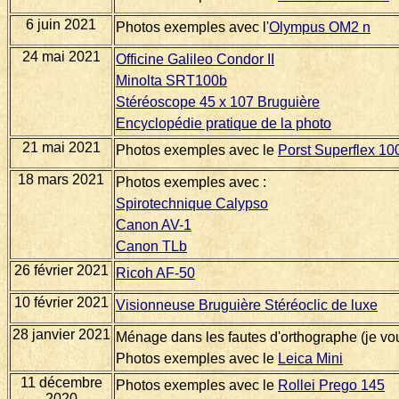
6 juin 2021
Photos exemples avec l'
Olympus OM2 n
24 mai 2021
Officine Galileo Condor II
Minolta SRT100b
Stéréoscope 45 x 107 Bruguière
Encyclopédie pratique de la photo
21 mai 2021
Photos exemples avec le
Porst Superflex 1
18 mars 2021
Photos exemples avec :
Spirotechnique Calypso
Canon AV-1
Canon TLb
26 février 2021
Ricoh AF-50
10 février 2021
Visionneuse Bruguière Stéréoclic de luxe
28 janvier 2021
Ménage dans les fautes d'orthographe (je vous 
Photos exemples avec le
Leica Mini
11 décembre
Photos exemples avec le
Rollei Prego 145
2020