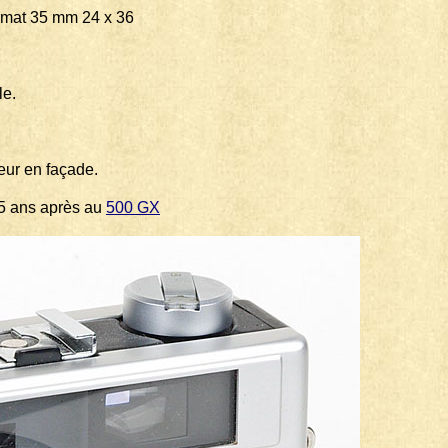
t 35 mm 24 x 36
le.
eur en façade.
e 5 ans après au
500 GX