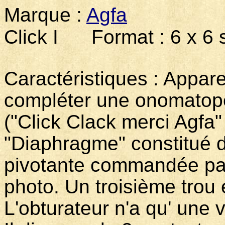
Marque :
Agfa
Mo
Click I Format : 6 x 6 s
Caractéristiques : Appare
compléter une onomatop
("Click Clack merci Agfa"
"Diaphragme" constitué d
pivotante commandée par l
photo. Un troisième trou e
L'obturateur n'a qu' une 