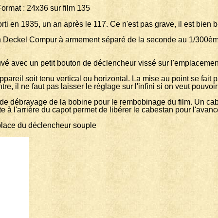
: 24x36 sur film 135
orti en 1935, un an après le 117. Ce n'est pas grave, il est bie
 un Deckel Compur à armement séparé de la seconde au 1/300ème 
 trouvé avec un petit bouton de déclencheur vissé sur l'emplacem
ppareil soit tenu vertical ou horizontal. La mise au point se fait
, il ne faut pas laisser le réglage sur l'infini si on veut pouvoir
de débrayage de la bobine pour le rembobinage du film. Un cabe
tte à l'arrière du capot permet de libérer le cabestan pour l'avan
a place du déclencheur souple