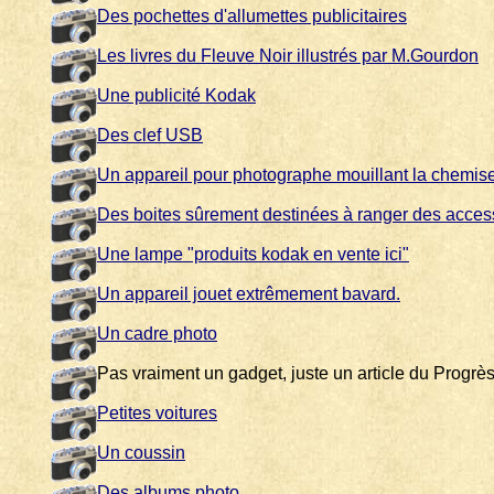
Des pochettes d'allumettes publicitaires
Les livres du Fleuve Noir illustrés par M.Gourdon
Une publicité Kodak
Des clef USB
Un appareil pour photographe mouillant la chemis
Des boites sûrement destinées à ranger des acces
Une lampe "produits kodak en vente ici"
Un appareil jouet extrêmement bavard.
Un cadre photo
Pas vraiment un gadget, juste un article du Progrè
Petites voitures
Un coussin
Des albums photo