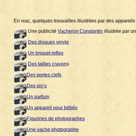
En vrac, quelques trouvailles illustrées par des appareils
Une publicité
Vacheron Constantin
illustrée par un
Des disques vinyle
Un briquet reflex
Des tailles crayon
s
Des portes clefs
Des pin's
Un parfum
Un appareil pour bébés
Figurines de photographes
Une vache photographe