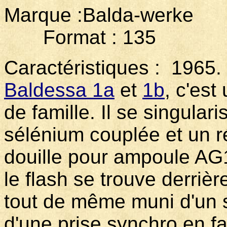
Marque :Balda-werke 
Format : 135
Caractéristiques : 1965
Baldessa 1a
et
1b
, c'est
de famille. Il se singulari
sélénium couplée et un ré
douille pour ampoule AG1
le flash se trouve derrière
tout de même muni d'un s
d'une prise synchro en f