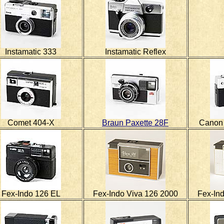
Instamatic 333
Instamatic Reflex
Comet 404-X
Braun Paxette 28F
Canon
Fex-Indo 126 EL
Fex-Indo Viva 126 2000
Fex-In