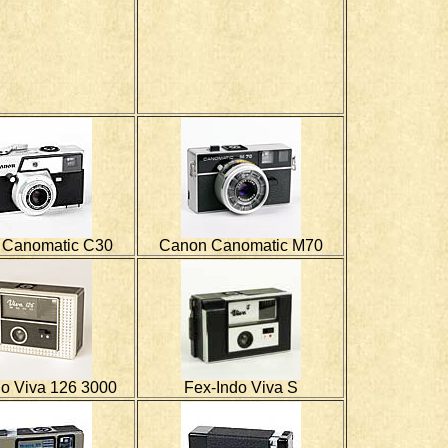
 Canomatic C30
Canon Canomatic M70
do Viva 126 3000
Fex-Indo Viva S